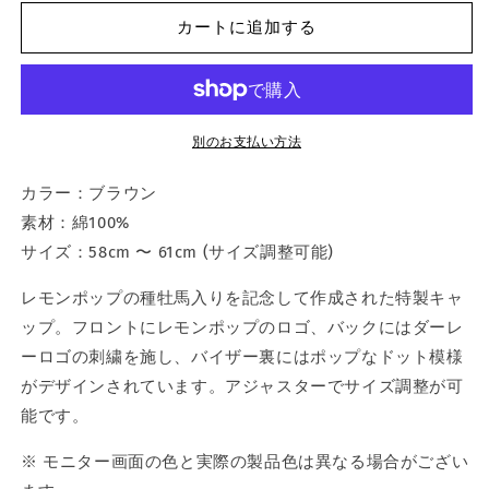
ン
ン
カートに追加する
ポ
ポ
ッ
ッ
プ
プ
キ
キ
ャ
ャ
別のお支払い方法
ッ
ッ
カラー：ブラウン
プ
プ
の
の
素材：綿100%
数
数
サイズ：58cm 〜 61cm (サイズ調整可能)
量
量
レモンポップの種牡馬入りを記念して作成された特製キャ
を
を
減
増
ップ。フロントにレモンポップのロゴ、バックにはダーレ
ら
や
ーロゴの刺繍を施し、バイザー裏にはポップなドット模様
す
す
がデザインされています。アジャスターでサイズ調整が可
能です。
※ モニター画面の色と実際の製品色は異なる場合がござい