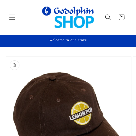
コンテ
ンツに
カ
進む
ー
ト
Welcome to our store
商品情
報にス
キップ