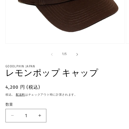
モ
ー
の
1
/
5
ダ
ル
で
GODOLPHIN JAPAN
メ
レモンポップ キャップ
デ
ィ
通
4,200 円 (税込)
ア
(1)
(2
常
税込。
配送料
はチェックアウト時に計算されます。
を
価
開
数量
く
格
レ
レ
モ
モ